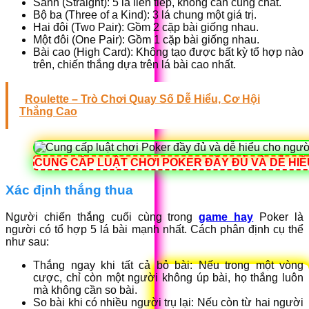
Sảnh (Straight): 5 lá liên tiếp, không cần cùng chất.
Bộ ba (Three of a Kind): 3 lá chung một giá trị.
Hai đôi (Two Pair): Gồm 2 cặp bài giống nhau.
Một đôi (One Pair): Gồm 1 cặp bài giống nhau.
Bài cao (High Card): Không tạo được bất kỳ tổ hợp nào
trên, chiến thắng dựa trên lá bài cao nhất.
Roulette – Trò Chơi Quay Số Dễ Hiểu, Cơ Hội
Thắng Cao
CUNG CẤP LUẬT CHƠI POKER ĐẦY ĐỦ VÀ DỄ HIỂ
Xác định thắng thua
Người chiến thắng cuối cùng trong
game hay
Poker là
người có tổ hợp 5 lá bài mạnh nhất. Cách phân định cụ thể
như sau:
Thắng ngay khi tất cả bỏ bài: Nếu trong một vòng
cược, chỉ còn một người không úp bài, họ thắng luôn
mà không cần so bài.
So bài khi có nhiều người trụ lại: Nếu còn từ hai người