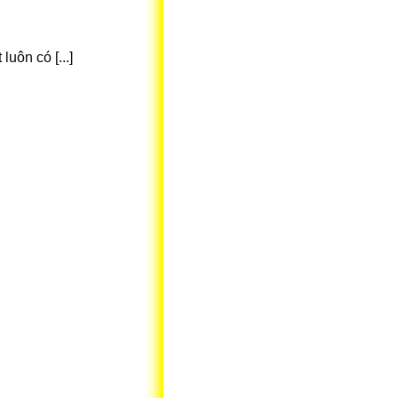
uôn có [...]