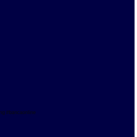
ong #bancaonline