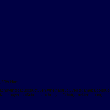
, Việt Nam
bachuytin #cacuoctructuyen #thethaotructuyen #gamebaidoithu
dai #khuyenmai8xbet #sanchoiuytin #choigamekiemthuong