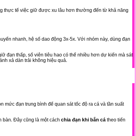
g thực tế việc giữ được xu lâu hơn thường đến từ khả năng
chuyển nhanh, hệ số dao động 3x-5x. Với nhóm này, dùng đạn
iữ đạn thấp, số viên tiêu hao có thể nhiều hơn dự kiến mà sát
ánh xả dàn trải không hiệu quả.
n mức đạn trung bình để quan sát tốc độ ra cá và tần suất
ên bàn. Đây cũng là một cách
chia đạn khi bắn cá
theo tiến