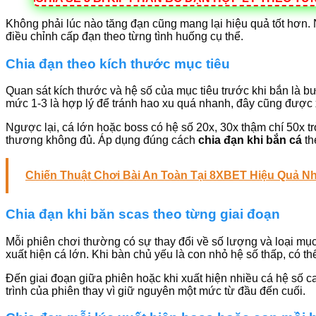
Không phải lúc nào tăng đạn cũng mang lại hiệu quả tốt hơn.
điều chỉnh cấp đạn theo từng tình huống cụ thể.
Chia đạn theo kích thước mục tiêu
Quan sát kích thước và hệ số của mục tiêu trước khi bắn là 
mức 1-3 là hợp lý để tránh hao xu quá nhanh, đây cũng được
Ngược lại, cá lớn hoặc boss có hệ số 20x, 30x thậm chí 50x tr
thương không đủ. Áp dụng đúng cách
chia đạn khi bắn cá
th
Chiến Thuật Chơi Bài An Toàn Tại 8XBET Hiệu Quả Nh
Chia đạn khi băn scas theo từng giai đoạn
Mỗi phiên chơi thường có sự thay đổi về số lượng và loại mục 
xuất hiện cá lớn. Khi bàn chủ yếu là con nhỏ hệ số thấp, có t
Đến giai đoạn giữa phiên hoặc khi xuất hiện nhiều cá hệ số c
trình của phiên thay vì giữ nguyên một mức từ đầu đến cuối.