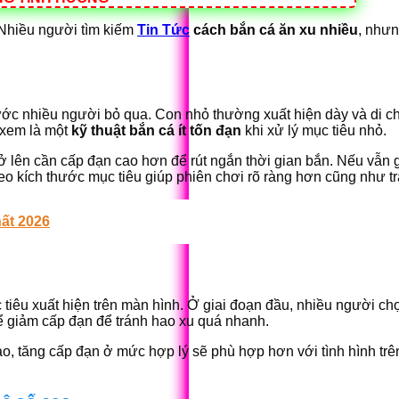
 Nhiều người tìm kiếm
Tin Tức
cách bắn cá ăn xu nhiều
, nhưn
bước nhiều người bỏ qua. Con nhỏ thường xuất hiện dày và di 
 xem là một
kỹ thuật bắn cá ít tốn đạn
khi xử lý mục tiêu nhỏ.
ở lên cần cấp đạn cao hơn để rút ngắn thời gian bắn. Nếu vẫn g
eo kích thước mục tiêu giúp phiên chơi rõ ràng hơn cũng như tr
ất 2026
tiêu xuất hiện trên màn hình. Ở giai đoạn đầu, nhiều người chọ
hể giảm cấp đạn để tránh hao xu quá nhanh.
ao, tăng cấp đạn ở mức hợp lý sẽ phù hợp hơn với tình hình tr