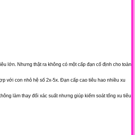
tiêu lớn. Nhưng thật ra không có một cấp đạn cố định cho toàn
hợp với con nhỏ hệ số 2x-5x. Đạn cấp cao tiêu hao nhiều xu
không làm thay đổi xác suất nhưng giúp kiểm soát tổng xu tiêu