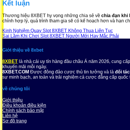
Kết luận
Thương hiệu 8XBET hy vọng những chia sẻ về
chia đạn khi
chỉnh hợp lý, quá trình tham gia sẽ có kế hoạch hơn và hạn ch
Kinh Nghiệm Quay Slot 8XBET Không Thua Liên Tục
Sai Lầm Khi Chơi Slot 8XBET Người Mới Hay Mắc Phải
Giới thiệu về 8xbet
8XBET
là nhà cái uy tín hàng đầu châu Á năm 2026, cung cấp đ
khuyến mãi mỗi ngày.
8XBET.COM
Được đông đảo cược thủ tin tưởng và là
đối tá
sự minh bạch, an toàn và trải nghiệm cá cược đẳng cấp quốc 
về chúng tôi
Giới thiệu
Điều khoản điều kiện
Chính sách bảo mật
Liên hệ
Sơ đồ trang