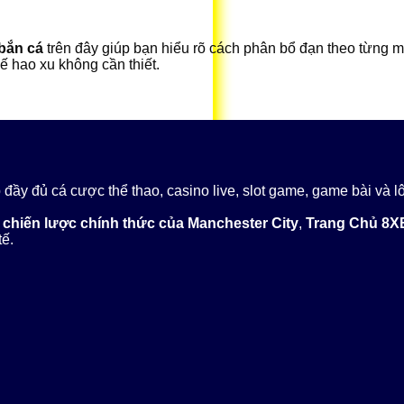
 bắn cá
trên đây giúp bạn hiểu rõ cách phân bổ đạn theo từng mụ
ế hao xu không cần thiết.
ầy đủ cá cược thể thao, casino live, slot game, game bài và lô
c chiến lược chính thức của Manchester City
,
Trang Chủ 8
tế.