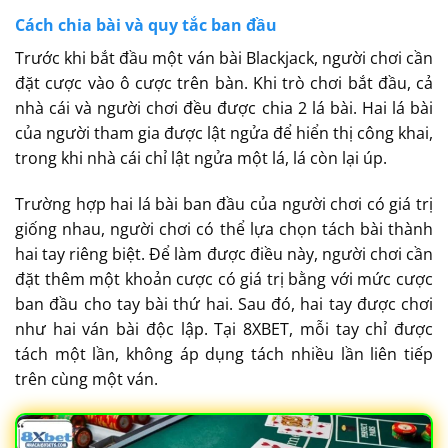
Cách chia bài và quy tắc ban đầu
Trước khi bắt đầu một ván bài Blackjack, người chơi cần
đặt cược vào ô cược trên bàn. Khi trò chơi bắt đầu, cả
nhà cái và người chơi đều được chia 2 lá bài. Hai lá bài
của người tham gia được lật ngửa để hiển thị công khai,
trong khi nhà cái chỉ lật ngửa một lá, lá còn lại úp.
Trường hợp hai lá bài ban đầu của người chơi có giá trị
giống nhau, người chơi có thể lựa chọn tách bài thành
hai tay riêng biệt. Để làm được điều này, người chơi cần
đặt thêm một khoản cược có giá trị bằng với mức cược
ban đầu cho tay bài thứ hai. Sau đó, hai tay được chơi
như hai ván bài độc lập. Tại 8XBET, mỗi tay chỉ được
tách một lần, không áp dụng tách nhiều lần liên tiếp
trên cùng một ván.