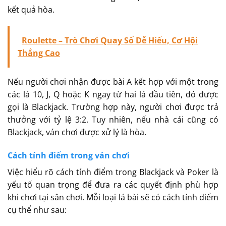
kết quả hòa.
Roulette – Trò Chơi Quay Số Dễ Hiểu, Cơ Hội
Thắng Cao
Nếu người chơi nhận được bài A kết hợp với một trong
các lá 10, J, Q hoặc K ngay từ hai lá đầu tiên, đó được
gọi là Blackjack. Trường hợp này, người chơi được trả
thưởng với tỷ lệ 3:2. Tuy nhiên, nếu nhà cái cũng có
Blackjack, ván chơi được xử lý là hòa.
Cách tính điểm trong ván chơi
Việc hiểu rõ cách tính điểm trong Blackjack và Poker là
yếu tố quan trọng để đưa ra các quyết định phù hợp
khi chơi tại sân chơi. Mỗi loại lá bài sẽ có cách tính điểm
cụ thể như sau: