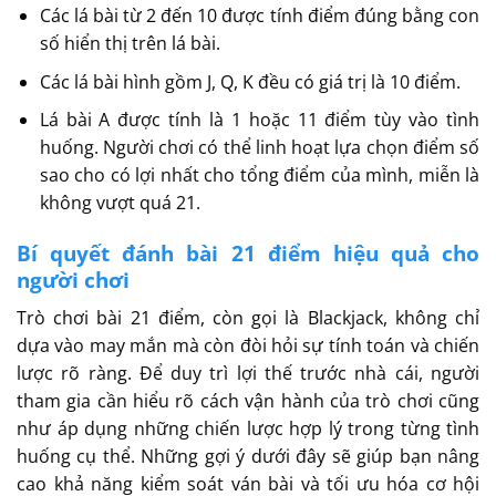
Các lá bài từ 2 đến 10 được tính điểm đúng bằng con
số hiển thị trên lá bài.
Các lá bài hình gồm J, Q, K đều có giá trị là 10 điểm.
Lá bài A được tính là 1 hoặc 11 điểm tùy vào tình
huống. Người chơi có thể linh hoạt lựa chọn điểm số
sao cho có lợi nhất cho tổng điểm của mình, miễn là
không vượt quá 21.
Bí quyết đánh bài 21 điểm hiệu quả cho
người chơi
Trò chơi bài 21 điểm, còn gọi là Blackjack, không chỉ
dựa vào may mắn mà còn đòi hỏi sự tính toán và chiến
lược rõ ràng. Để duy trì lợi thế trước nhà cái, người
tham gia cần hiểu rõ cách vận hành của trò chơi cũng
như áp dụng những chiến lược hợp lý trong từng tình
huống cụ thể. Những gợi ý dưới đây sẽ giúp bạn nâng
cao khả năng kiểm soát ván bài và tối ưu hóa cơ hội