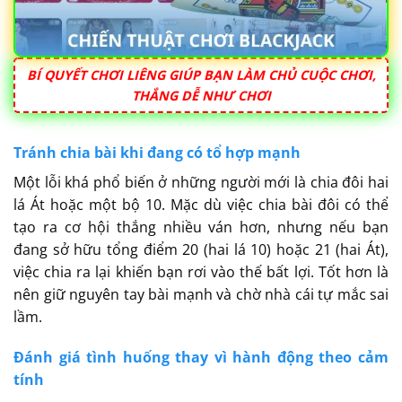
BÍ QUYẾT CHƠI LIÊNG GIÚP BẠN LÀM CHỦ CUỘC CHƠI,
THẮNG DỄ NHƯ CHƠI
Tránh chia bài khi đang có tổ hợp mạnh
Một lỗi khá phổ biến ở những người mới là chia đôi hai
lá Át hoặc một bộ 10. Mặc dù việc chia bài đôi có thể
tạo ra cơ hội thắng nhiều ván hơn, nhưng nếu bạn
đang sở hữu tổng điểm 20 (hai lá 10) hoặc 21 (hai Át),
việc chia ra lại khiến bạn rơi vào thế bất lợi. Tốt hơn là
nên giữ nguyên tay bài mạnh và chờ nhà cái tự mắc sai
lầm.
Đánh giá tình huống thay vì hành động theo cảm
tính