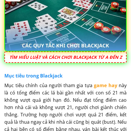
TÌM HIỂU LUẬT VÀ CÁCH CHƠI BLACKJACK TỪ A ĐẾN Z
Mục tiêu trong Blackjack
Mục tiêu chính của người tham gia tựa
game hay
này
là có tổng điểm các lá bài gần nhất với con số 21 mà
không vượt quá giới hạn đó. Nếu đạt tổng điểm cao
hơn nhà cái và không vượt 21, người chơi giành chiến
thắng. Trường hợp người chơi vượt quá 21 điểm, kết
quả là thua ngay cả khi nhà cái cũng bị quát (bust). Nếu
cả hai bên có số điểm bằng nhau, ván bài kết thúc với