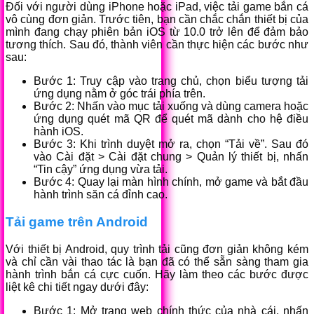
Đối với người dùng iPhone hoặc iPad, việc tải game bắn cá
vô cùng đơn giản. Trước tiên, bạn cần chắc chắn thiết bị của
mình đang chạy phiên bản iOS từ 10.0 trở lên để đảm bảo
tương thích. Sau đó, thành viên cần thực hiện các bước như
sau:
Bước 1: Truy cập vào trang chủ, chọn biểu tượng tải
ứng dụng nằm ở góc trái phía trên.
Bước 2: Nhấn vào mục tải xuống và dùng camera hoặc
ứng dụng quét mã QR để quét mã dành cho hệ điều
hành iOS.
Bước 3: Khi trình duyệt mở ra, chọn “Tải về”. Sau đó
vào Cài đặt > Cài đặt chung > Quản lý thiết bị, nhấn
“Tin cậy” ứng dụng vừa tải.
Bước 4: Quay lại màn hình chính, mở game và bắt đầu
hành trình săn cá đỉnh cao.
Tải game trên Android
Với thiết bị Android, quy trình tải cũng đơn giản không kém
và chỉ cần vài thao tác là bạn đã có thể sẵn sàng tham gia
hành trình bắn cá cực cuốn. Hãy làm theo các bước được
liệt kê chi tiết ngay dưới đây:
Bước 1: Mở trang web chính thức của nhà cái, nhấn