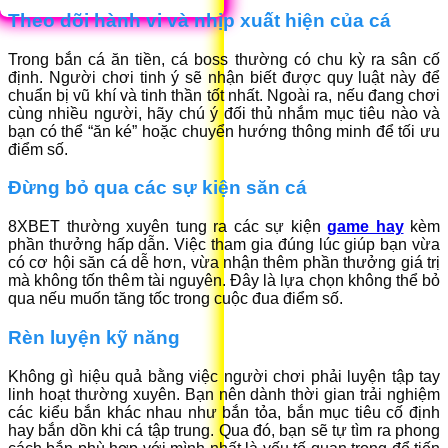
Theo dõi hành vi và nhịp xuất hiện của cá
Trong bắn cá ăn tiền, cá boss thường có chu kỳ ra sân cố
định. Người chơi tinh ý sẽ nhận biết được quy luật này để
chuẩn bị vũ khí và tinh thần tốt nhất. Ngoài ra, nếu đang chơi
cùng nhiều người, hãy chú ý đối thủ nhắm mục tiêu nào và
bạn có thể “ăn ké” hoặc chuyển hướng thông minh để tối ưu
điểm số.
Đừng bỏ qua các sự kiện săn cá
8XBET thường xuyên tung ra các sự kiện
game hay
kèm
phần thưởng hấp dẫn. Việc tham gia đúng lúc giúp bạn vừa
có cơ hội săn cá dễ hơn, vừa nhận thêm phần thưởng giá trị
mà không tốn thêm tài nguyên. Đây là lựa chọn không thể bỏ
qua nếu muốn tăng tốc trong cuộc đua điểm số.
Rèn luyện kỹ năng
Không gì hiệu quả bằng việc người chơi phải luyện tập tay
linh hoạt thường xuyên. Bạn nên dành thời gian trải nghiệm
các kiểu bắn khác nhau như bắn tỏa, bắn mục tiêu cố định
hay bắn dồn khi cá tập trung. Qua đó, bạn sẽ tự tìm ra phong