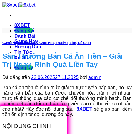
Chuyển
đến
nội
dung
8XBET
Bóng Đá
Đăng Ký
Đánh Bài
Game Hay
Game Hay 8XBET – Trò Chơi Hot, Thưởng Lớn, Dễ Chơi
Hướng Dẫn
Tin Tức
Săn Thưởng Bắn Cá Ăn Tiền – Giải
Xổ Số
Trí Ngay, Rinh Quà Liền Tay
Đăng Ký
Đã đăng trên
22.06.2025
27.11.2025
bởi
admin
Bắn cá ăn tiền là hình thức giải trí trực tuyến hấp dẫn, nơi kỹ
năng săn bắn của bạn được chuyển hóa thành lợi nhuận
thực tế thông qua các cơ chế đổi thưởng minh bạch. Bạn
muốn biết cách tối ưu hóa từng viên đạn để thu về lợi nhuận
cao nhất? Hãy đọc nội dung sau,
8XBET
sẽ giúp bạn kiếm
tiền ổn định từ đại dương ảo này.
NỘI DUNG CHÍNH