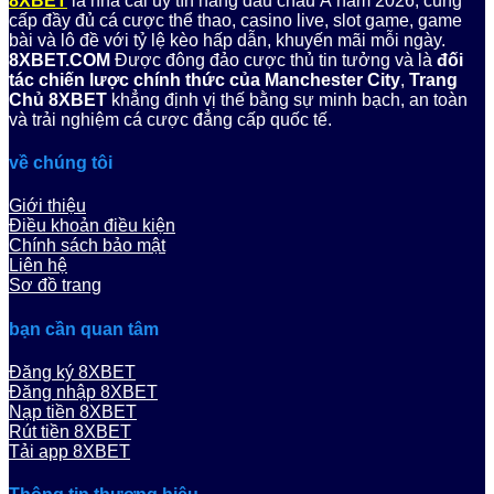
8XBET
là nhà cái uy tín hàng đầu châu Á năm 2026, cung
cấp đầy đủ cá cược thể thao, casino live, slot game, game
bài và lô đề với tỷ lệ kèo hấp dẫn, khuyến mãi mỗi ngày.
8XBET.COM
Được đông đảo cược thủ tin tưởng và là
đối
tác chiến lược chính thức của Manchester City
,
Trang
Chủ 8XBET
khẳng định vị thế bằng sự minh bạch, an toàn
và trải nghiệm cá cược đẳng cấp quốc tế.
về chúng tôi
Giới thiệu
Điều khoản điều kiện
Chính sách bảo mật
Liên hệ
Sơ đồ trang
bạn cần quan tâm
Đăng ký 8XBET
Đăng nhập 8XBET
Nạp tiền 8XBET
Rút tiền 8XBET
Tải app 8XBET