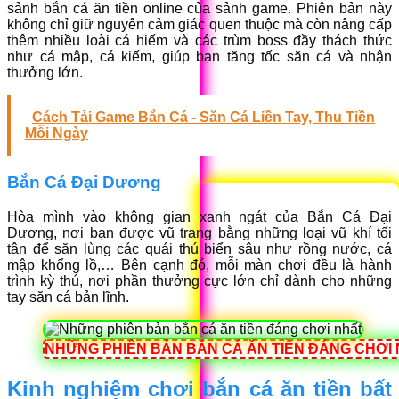
sảnh bắn cá ăn tiền online của sảnh game. Phiên bản này
không chỉ giữ nguyên cảm giác quen thuộc mà còn nâng cấp
thêm nhiều loài cá hiếm và các trùm boss đầy thách thức
như cá mập, cá kiếm, giúp bạn tăng tốc săn cá và nhận
thưởng lớn.
Cách Tải Game Bắn Cá - Săn Cá Liền Tay, Thu Tiền
Mỗi Ngày
Bắn Cá Đại Dương
Hòa mình vào không gian xanh ngát của Bắn Cá Đại
Dương, nơi bạn được vũ trang bằng những loại vũ khí tối
tân để săn lùng các quái thú biển sâu như rồng nước, cá
mập khổng lồ,… Bên cạnh đó, mỗi màn chơi đều là hành
trình kỳ thú, nơi phần thưởng cực lớn chỉ dành cho những
tay săn cá bản lĩnh.
NHỮNG PHIÊN BẢN BẮN CÁ ĂN TIỀN ĐÁNG CHƠI
Kinh nghiệm chơi bắn cá ăn tiền bất