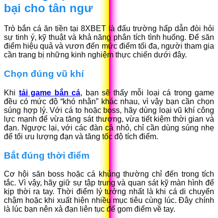
bại cho tân ngư
Trò bắn cá ăn tiền tại 8XBET là đấu trường hấp dẫn đòi hỏi
sự tinh ý, kỹ thuật và khả năng phân tích tình huống. Để săn
điểm hiệu quả và vươn đến mức điểm tối đa, người tham gia
cần trang bị những kinh nghiệm thực chiến dưới đây.
Chọn đúng vũ khí
Khi
tải game bắn cá
, bạn sẽ thấy mỗi loại cá trong game
đều có mức độ “khó nhằn” khác nhau, vì vậy bạn cần chọn
súng hợp lý. Với cá to hoặc boss, hãy dùng loại vũ khí công
lực mạnh để vừa tăng sát thương, vừa tiết kiệm thời gian và
đạn. Ngược lại, với các đàn cá nhỏ, chỉ cần dùng súng nhẹ
để tối ưu lượng đạn và tăng tốc độ tích điểm.
Bắt đúng thời điểm
Cơ hội săn boss hoặc cá khủng thường chỉ đến trong tích
tắc. Vì vậy, hãy giữ sự tập trung và quan sát kỹ màn hình để
kịp thời ra tay. Thời điểm lý tưởng nhất là khi cá di chuyển
chậm hoặc khi xuất hiện nhiều mục tiêu cùng lúc. Đây chính
là lúc bạn nên xả đạn liên tục để gom điểm về tay.