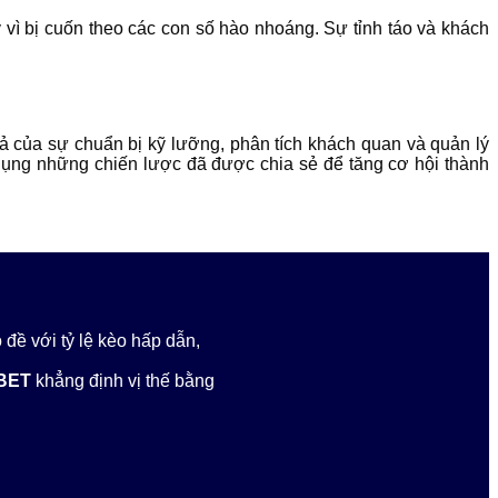
y vì bị cuốn theo các con số hào nhoáng. Sự tỉnh táo và khách
uả của sự chuẩn bị kỹ lưỡng, phân tích khách quan và quản lý
ụng những chiến lược đã được chia sẻ để tăng cơ hội thành
 đề với tỷ lệ kèo hấp dẫn,
XBET
khẳng định vị thế bằng