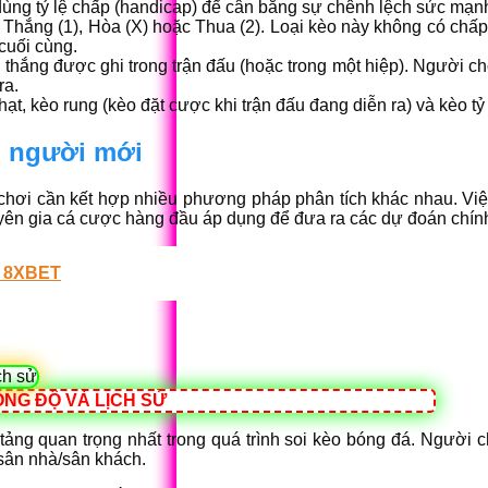
ùng tỷ lệ chấp (handicap) để cân bằng sự chênh lệch sức mạnh 
 Thắng (1), Hòa (X) hoặc Thua (2). Loại kèo này không có chấp
cuối cùng.
 thắng được ghi trong trận đấu (hoặc trong một hiệp). Người c
ra.
t, kèo rung (kèo đặt cược khi trận đấu đang diễn ra) và kèo tỷ
o người mới
 chơi cần kết hợp nhiều phương pháp phân tích khác nhau. Việ
ên gia cá cược hàng đầu áp dụng để đưa ra các dự đoán chính
o 8XBET
ONG ĐỘ VÀ LỊCH SỬ
ảng quan trọng nhất trong quá trình soi kèo bóng đá. Người chơ
 sân nhà/sân khách.