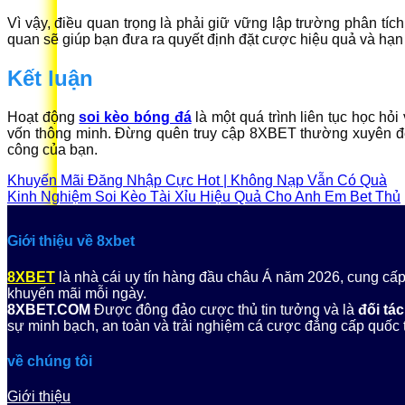
Vì vậy, điều quan trọng là phải giữ vững lập trường phân tíc
quan sẽ giúp bạn đưa ra quyết định đặt cược hiệu quả và hạn c
Kết luận
Hoạt động
soi kèo bóng đá
là một quá trình liên tục học h
vốn thông minh. Đừng quên truy cập 8XBET thường xuyên để
công của bạn.
Khuyến Mãi Đăng Nhập Cực Hot | Không Nạp Vẫn Có Quà
Kinh Nghiệm Soi Kèo Tài Xỉu Hiệu Quả Cho Anh Em Bet Thủ
Giới thiệu về 8xbet
8XBET
là nhà cái uy tín hàng đầu châu Á năm 2026, cung cấp đ
khuyến mãi mỗi ngày.
8XBET.COM
Được đông đảo cược thủ tin tưởng và là
đối tá
sự minh bạch, an toàn và trải nghiệm cá cược đẳng cấp quốc 
về chúng tôi
Giới thiệu