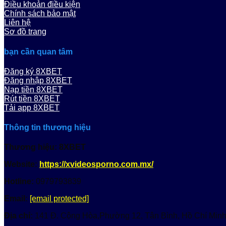
Điều khoản điều kiện
Chính sách bảo mật
Liên hệ
Sơ đồ trang
bạn cần quan tâm
Đăng ký 8XBET
Đăng nhập 8XBET
Nạp tiền 8XBET
Rút tiền 8XBET
Tải app 8XBET
Thông tin thương hiệu
Thương hiệu:
8XBET
Website:
https://xvideosporno.com.mx/
Hotline:
0979793839
Email:
[email protected]
Địa chỉ:
141 Đ. Cộng Hòa,Phường 12, Tân Bình, Hồ Chí Minh