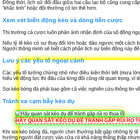
Đồng thời, lịch sử đối đầu giữa hai câu lạc bộ cũng cung cấ
“khắc tinh” hoặc đội thường có lợi thế hơn.
Xem xét biến động kèo và dòng tiền cược
Thị trường cá cược luôn phản ánh nhận định của số đông ngư
Nếu tỷ lệ kèo có sự thay đổi lớn hoặc đảo ngược một cách bấ
Người thông minh sẽ biết cách phân tích sự biến động này để
Lưu ý các yếu tố ngoại cảnh
Các yếu tố tưởng chừng nhỏ như điều kiện thời tiết (mưa lớn,
hiểu về động lực thi đấu của từng đội cũng rất quan trọng, ví 
Soi kèo bóng đá phải bao gồm cả việc nghiên cứu thông tin về 
Tránh xa cạm bẫy kèo dụ
HÃY QUAN SÁT KÈO DỤ ĐỂ TRÁNH GẶP RỦI RO T
Khi soi kèo bóng đá, người chơi thường bắt gặp những tỷ lệ
hướng người đặt cược vào cửa có khả năng thắng thấp nhưng tỷ